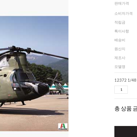
판매가격
소비자가격
적립금
특이사항
배송비
원산지
제조사
모델명
12372 1/4
총 상품 