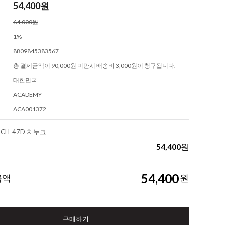
54,400
원
64,000원
1%
8809845383567
총 결제금액이 90,000원 미만시 배송비 3,000원이 청구됩니다.
대한민국
ACADEMY
ACA001372
8 CH-47D 치누크
54,400
원
54,400
금액
원
구매하기