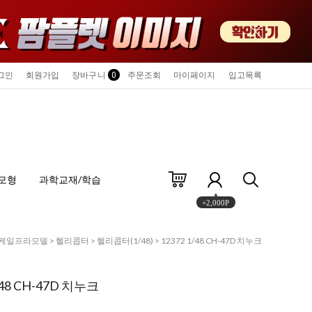
그인
회원가입
장바구니
0
주문조회
마이페이지
입고목록
모형
과학교재/학습
+2,000P
케일프라모델
>
헬리콥터
>
헬리콥터(1/48)
> 12372 1/48 CH-47D 치누크
/48 CH-47D 치누크