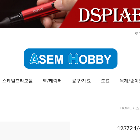
로
스케일프라모델
SF/캐릭터
공구/재료
도료
목재/종이
HOME
>
스
12372 1