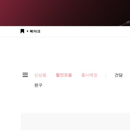
+ 북마크
신상품
할인모음
출시예정
건담
완구