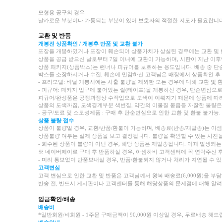
모형용 공구의 경우
날카로운 부분이나 가동되는 부분이 있어 보호자의 적절한 지도가 필요합니다
교환 및 반품
개봉전 상품확인 / 개봉후 반품 및 교환 불가
포장을 개봉하였거나 포장이 훼손되어 상품가치가 상실된 경우에는 교환 및
상품을 공급 받으신 날로부터 7일 이내에 교환이 가능하며, 시한이 지난 이후
상품 패키지(상품박스)는 런너나 피규어를 보호하는 용도입니다. 배송 중 단
박스를 소장하시거나 수집, 훼손에 민감하신 고객님은 매장에서 상품확인 후
- 프라모델: 비닐 개봉시에는 사출 불량을 제외한 모든 경우에 대해 교환 및 
- 피규어: 패키지 입구에 붙어있는 씰(테이프)을 개봉하신 경우, 단순변심으로
피규어/완성품은 공정과정상 수작업으로 도색이 이뤄지기 때문에 상품에 따라
상품의 도색까짐, 도색경계부분 색번짐, 약간의 이물질 묻음등 자잘한 불량
- 공구/도료 및 소모성제품 : 구매 후 단순변심으로 인한 교환 및 환불 불가능.
상품 불량 접수
상품이 불량일 경우, 교환/반품/환불이 가능하며, 배송료(반송/재발송)는 아
상품불량 여부는 실제 상품을 보고 결정됩니다. 불량을 확인할 수 있는 사진
- 회수된 상품이 불량이 아닌 경우, 해당 상품은 재발송됩니다. 이때 발생되는 
※ 네이버페이로 구매 후 반품하실 경우, 아셈하비 고객센터에 꼭 연락주신
- 미리 통보없이 반품보내실 경우, 반품/환불되지 않거나 처리가 지연될 수 있
고객변심
고객 변심으로 인한 교환 및 반품은 고객님께서 왕복 배송료(6,000원)을 부
반송 전, 반드시 게시판이나 고객센터를 통해 해당상품의 문제점에 대해 알려
임금확인/배송
배송비
*일반회원/비회원 - 1주문 구매금액이 90,000원 이상일 경우, 무료배송 해드립