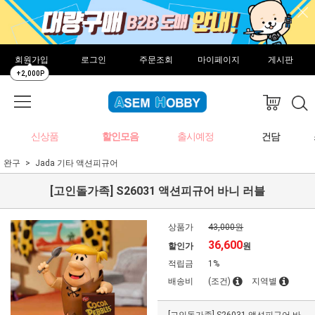
회원가입
로그인
주문조회
마이페이지
게시판
+2,000P
신상품
할인모음
출시예정
건담
완구
Jada 기타 액션피규어
[고인돌가족] S26031 액션피규어 바니 러블
상품가
43,000원
36,600
할인가
원
적립금
1%
배송비
(조건)
지역별