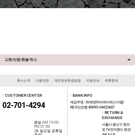
교환/반품/환불/취소
회사소개
이용약관
개인정보취급방침
이용안내
제휴문의
l
CUSTOMER CENTER
l
BANK INFO
예금주명 : 최애란(하비에이에스이엠)
02-701-4294
KB국민은행 458901-04-023687
l
RETURN &
EXCHANGE
평일 AM 10:00 -
서울시 용산구 청파
PM 07:00
로 74 전자랜드 본관
(토.일요일.공휴일
4층 A-1호