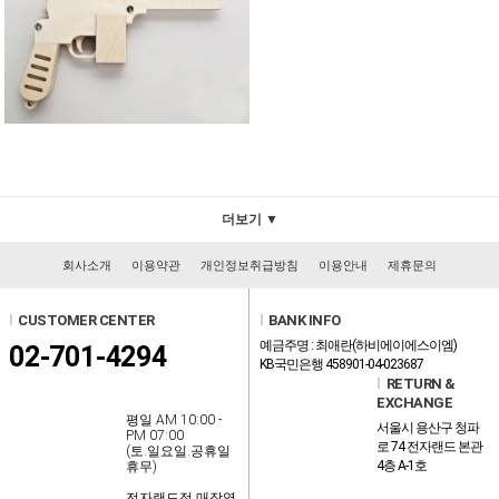
더보기 ▼
회사소개
이용약관
개인정보취급방침
이용안내
제휴문의
l
CUSTOMER CENTER
l
BANK INFO
예금주명 : 최애란(하비에이에스이엠)
02-701-4294
KB국민은행 458901-04-023687
l
RETURN &
EXCHANGE
평일 AM 10:00 -
서울시 용산구 청파
PM 07:00
로 74 전자랜드 본관
(토.일요일.공휴일
4층 A-1호
휴무)
전자랜드점 매장영