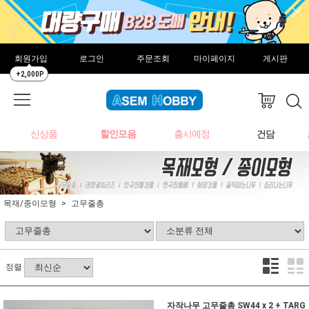
회원가입
로그인
주문조회
마이페이지
게시판
+2,000P
신상품
할인모음
출시예정
건담
목재/종이모형
고무줄총
정렬
자작나무 고무줄총 SW44 x 2 + TARG