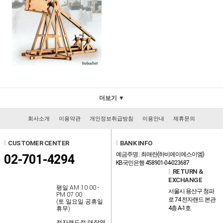
더보기 ▼
회사소개
이용약관
개인정보취급방침
이용안내
제휴문의
l
CUSTOMER CENTER
l
BANK INFO
예금주명 : 최애란(하비에이에스이엠)
02-701-4294
KB국민은행 458901-04-023687
l
RETURN &
EXCHANGE
평일 AM 10:00 -
서울시 용산구 청파
PM 07:00
로 74 전자랜드 본관
(토.일요일.공휴일
4층 A-1호
휴무)
전자랜드점 매장영