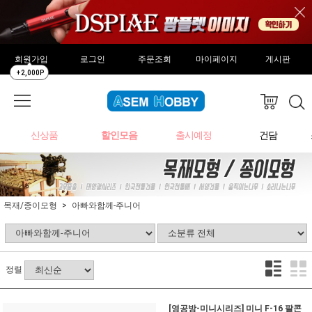
회원가입
로그인
주문조회
마이페이지
게시판
+2,000P
신상품
할인모음
출시예정
건담
목재/종이모형
아빠와함께-주니어
정렬
[영공방-미니시리즈] 미니 F-16 팔콘