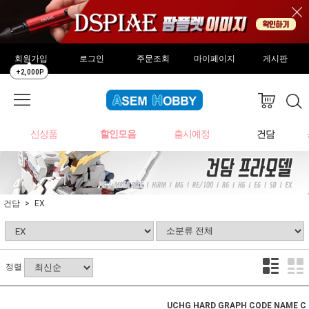
회원가입
로그인
주문조회
마이페이지
게시판
+2,000P
신상품
할인모음
출시예정
건담
건담
EX
정렬
UCHG HARD GRAPH CODE NAME C