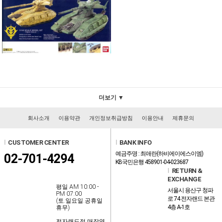
더보기 ▼
회사소개
이용약관
개인정보취급방침
이용안내
제휴문의
l
CUSTOMER CENTER
l
BANK INFO
예금주명 : 최애란(하비에이에스이엠)
02-701-4294
KB국민은행 458901-04-023687
l
RETURN &
EXCHANGE
평일 AM 10:00 -
서울시 용산구 청파
PM 07:00
로 74 전자랜드 본관
(토.일요일.공휴일
4층 A-1호
휴무)
전자랜드점 매장영