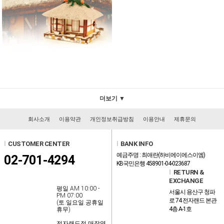
더보기 ▼
회사소개
이용약관
개인정보취급방침
이용안내
제휴문의
l
CUSTOMER CENTER
l
BANK INFO
예금주명 : 최애란(하비에이에스이엠)
02-701-4294
KB국민은행 458901-04-023687
l
RETURN &
EXCHANGE
평일 AM 10:00 -
서울시 용산구 청파
PM 07:00
로 74 전자랜드 본관
(토.일요일.공휴일
4층 A-1호
휴무)
전자랜드점 매장영