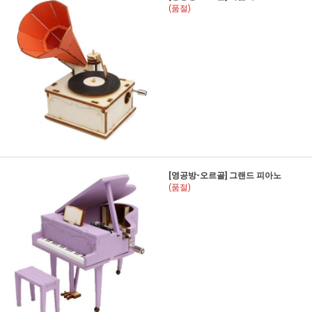
(품절)
[영공방-오르골] 그랜드 피아노
(품절)