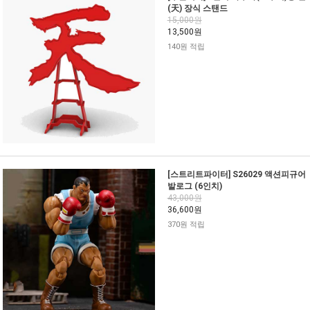
(天) 장식 스탠드
15,000원
13,500원
140원 적립
[스트리트파이터] S26029 액션피규어
발로그 (6인치)
43,000원
36,600원
370원 적립