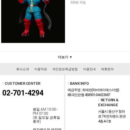
320원 적립
더보기 ▼
회사소개
이용약관
개인정보취급방침
이용안내
제휴문의
l
CUSTOMER CENTER
l
BANK INFO
예금주명 : 최애란(하비에이에스이엠)
02-701-4294
KB국민은행 458901-04-023687
l
RETURN &
EXCHANGE
평일 AM 10:00 -
서울시 용산구 청파
PM 07:00
로 74 전자랜드 본관
(토.일요일.공휴일
4층 A-1호
휴무)
전자랜드점 매장영