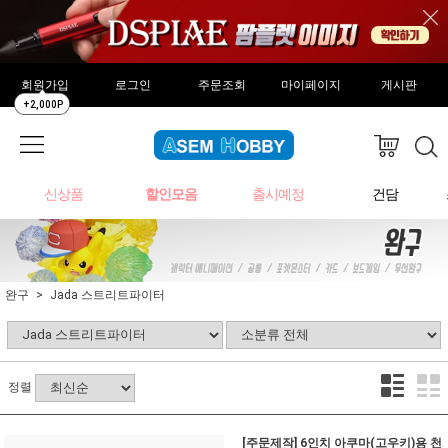
회원가입
로그인
주문조회
마이페이지
게시판
+2,000P
신상품
할인모음
출시예정
건담
완구
Jada 스트리트파이터
정렬
[주문제작] 6인치 아쿠마(고우키)용 천