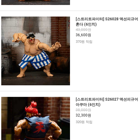
[스트리트파이터] S26028 액션피규어
혼다 (6인치)
43,000원
36,600원
370원 적립
[스트리트파이터] S26027 액션피규어
아쿠마 (6인치)
38,000원
32,300원
320원 적립