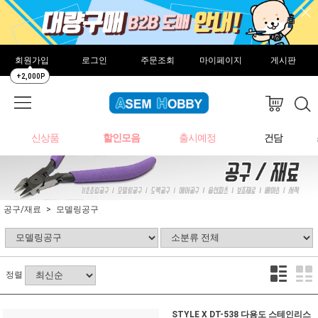
회원가입
로그인
주문조회
마이페이지
게시판
+2,000P
신상품
할인모음
출시예정
건담
공구/재료
모델링공구
정렬
STYLE X DT-538 다용도 스테인리스