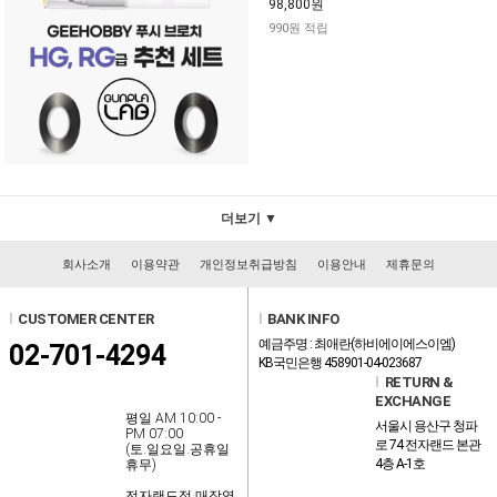
98,800원
990원 적립
더보기 ▼
회사소개
이용약관
개인정보취급방침
이용안내
제휴문의
l
CUSTOMER CENTER
l
BANK INFO
예금주명 : 최애란(하비에이에스이엠)
02-701-4294
KB국민은행 458901-04-023687
l
RETURN &
EXCHANGE
평일 AM 10:00 -
서울시 용산구 청파
PM 07:00
로 74 전자랜드 본관
(토.일요일.공휴일
4층 A-1호
휴무)
전자랜드점 매장영