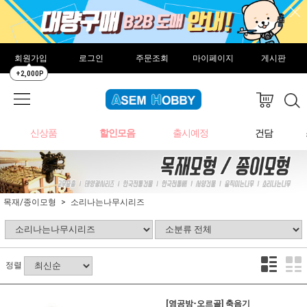
회원가입
로그인
주문조회
마이페이지
게시판
+2,000P
신상품
할인모음
출시예정
건담
목재/종이모형
소리나는나무시리즈
정렬
[영공방-오르골] 축음기