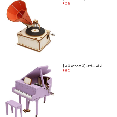
(품절)
[영공방-오르골] 그랜드 피아노
(품절)