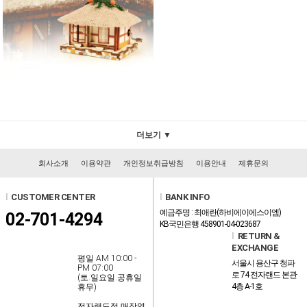
더보기 ▼
회사소개
이용약관
개인정보취급방침
이용안내
제휴문의
l
CUSTOMER CENTER
l
BANK INFO
예금주명 : 최애란(하비에이에스이엠)
02-701-4294
KB국민은행 458901-04-023687
l
RETURN &
EXCHANGE
평일 AM 10:00 -
서울시 용산구 청파
PM 07:00
로 74 전자랜드 본관
(토.일요일.공휴일
4층 A-1호
휴무)
전자랜드점 매장영