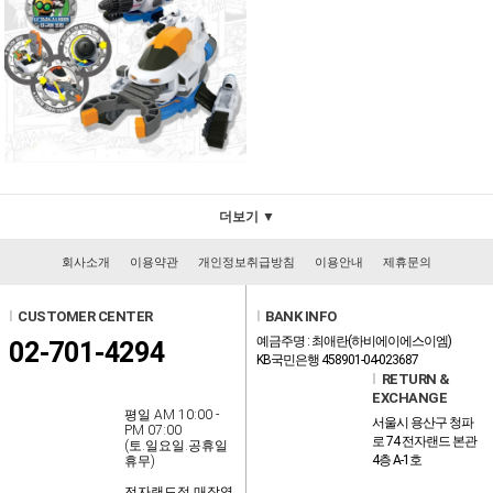
더보기 ▼
회사소개
이용약관
개인정보취급방침
이용안내
제휴문의
l
CUSTOMER CENTER
l
BANK INFO
예금주명 : 최애란(하비에이에스이엠)
02-701-4294
KB국민은행 458901-04-023687
l
RETURN &
EXCHANGE
평일 AM 10:00 -
서울시 용산구 청파
PM 07:00
로 74 전자랜드 본관
(토.일요일.공휴일
4층 A-1호
휴무)
전자랜드점 매장영