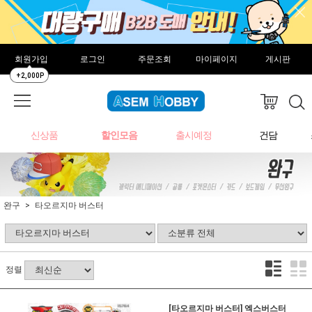
회원가입
로그인
주문조회
마이페이지
게시판
+2,000P
신상품
할인모음
출시예정
건담
완구
타오르지마 버스터
정렬
[타오르지마 버스터] 엑스버스터