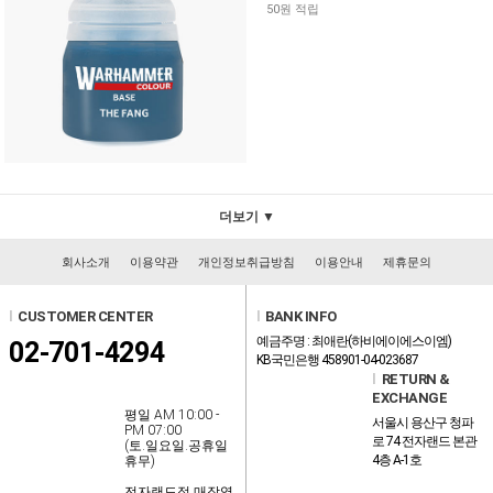
50원 적립
더보기 ▼
회사소개
이용약관
개인정보취급방침
이용안내
제휴문의
l
CUSTOMER CENTER
l
BANK INFO
예금주명 : 최애란(하비에이에스이엠)
02-701-4294
KB국민은행 458901-04-023687
l
RETURN &
EXCHANGE
평일 AM 10:00 -
서울시 용산구 청파
PM 07:00
로 74 전자랜드 본관
(토.일요일.공휴일
4층 A-1호
휴무)
전자랜드점 매장영