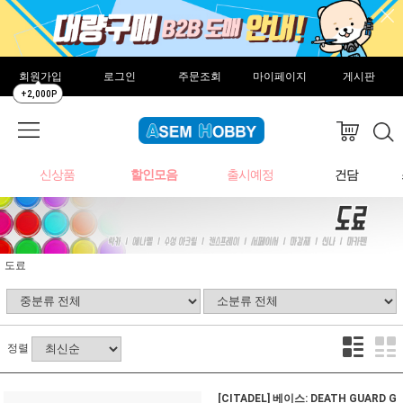
회원가입
로그인
주문조회
마이페이지
게시판
+2,000P
신상품
할인모음
출시예정
건담
도료
정렬
[CITADEL] 베이스: DEATH GUARD G