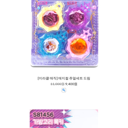
[미라클 매직] 매지컬 쥬얼세트 드림
11,000원
9,400원