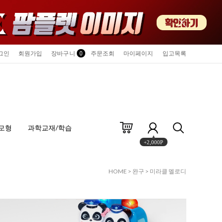
그인
회원가입
장바구니
0
주문조회
마이페이지
입고목록
모형
과학교재/학습
+2,000P
HOME
>
완구
>
미라클 멜로디