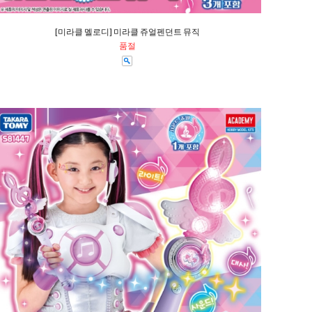
[미라클 멜로디] 미라클 쥬얼펜던트 뮤직
품절