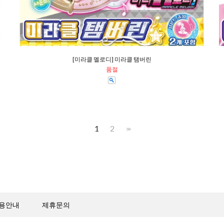
[미라클 멜로디] 미라클 탬버린
품절
1
2
>>
용안내
제휴문의