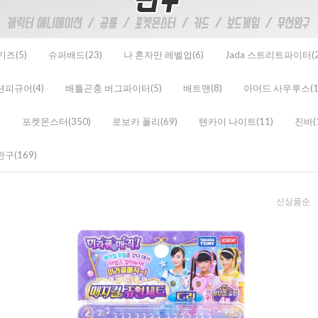
기즈(5)
슈퍼배드(23)
나 혼자만 레벨업(6)
Jada 스트리트파이터(2
액션피규어(4)
배틀곤충 버그파이터(5)
배트맨(8)
아머드 사우루스(1
)
포켓몬스터(350)
로보카 폴리(69)
텐카이 나이트(11)
진바(
구(169)
신상품순