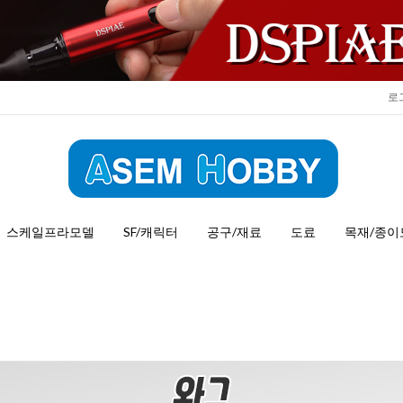
로
스케일프라모델
SF/캐릭터
공구/재료
도료
목재/종이