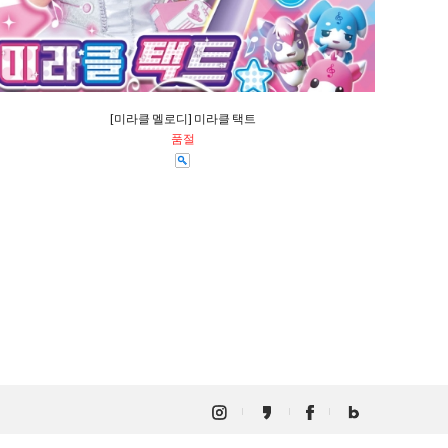
[미라클 멜로디] 미라클 택트
품절