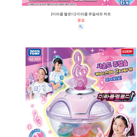
[미라클 멜로디] 미라클 쥬얼세트 하트
품절