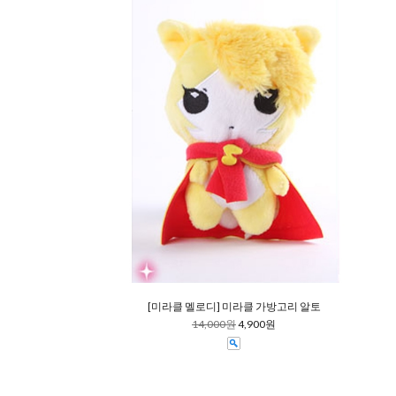
[미라클 멜로디] 미라클 가방고리 알토
14,000원
4,900원