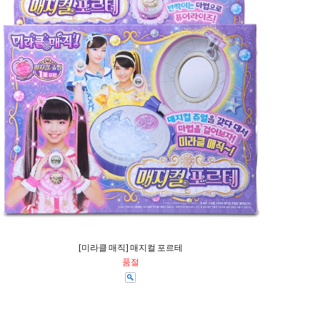
[미라클 매직] 매지컬 포르테
품절