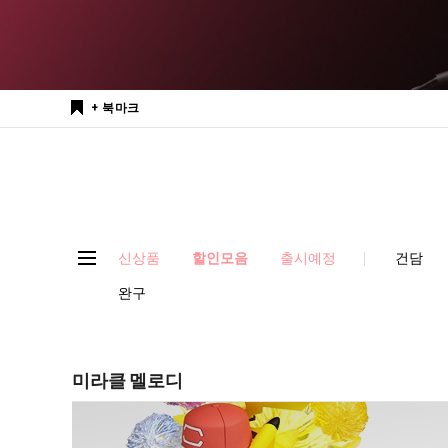
+ 북마크
신상품
할인모음
출시예정
건담
완구
미라클 멜로디