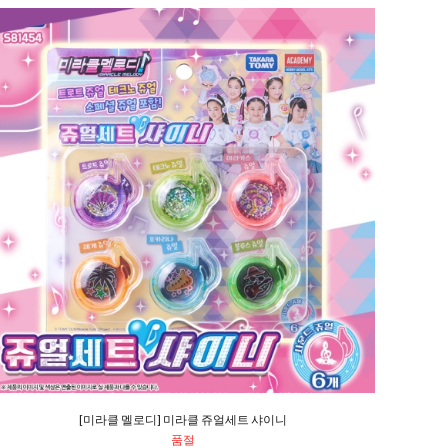
[미라클 멜로디] 미라클 쥬얼세트 샤이니
품절