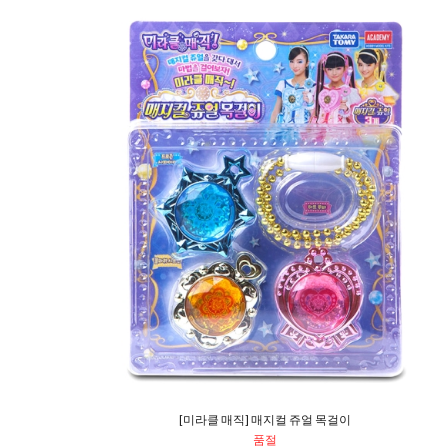
[미라클 매직] 매지컬 쥬얼 목걸이
품절