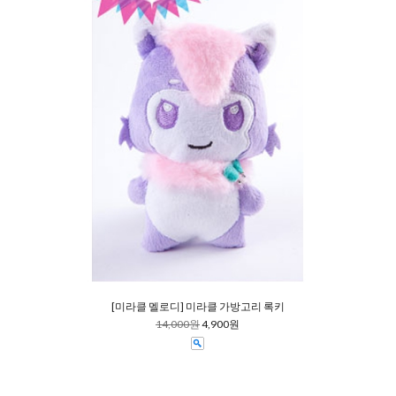
[미라클 멜로디] 미라클 가방고리 록키
14,000원
4,900원