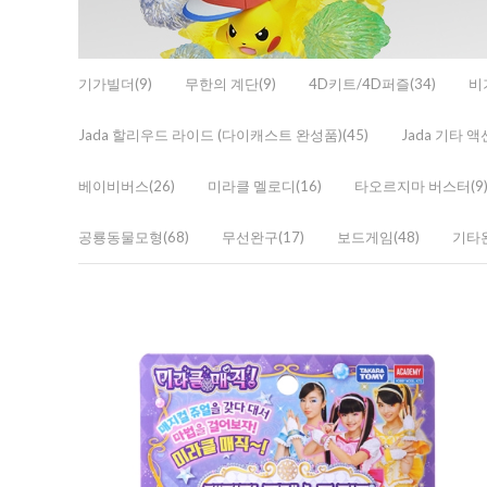
기가빌더(9)
무한의 계단(9)
4D키트/4D퍼즐(34)
비
Jada 할리우드 라이드 (다이캐스트 완성품)(45)
Jada 기타 
베이비버스(26)
미라클 멜로디(16)
타오르지마 버스터(9
공룡동물모형(68)
무선완구(17)
보드게임(48)
기타완