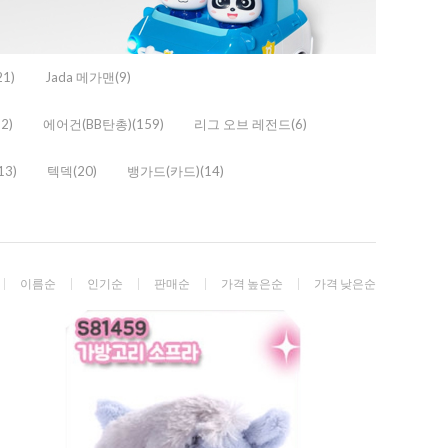
1)
Jada 메가맨(9)
2)
에어건(BB탄총)(159)
리그 오브 레전드(6)
13)
텍덱(20)
뱅가드(카드)(14)
이름순
인기순
판매순
가격 높은순
가격 낮은순