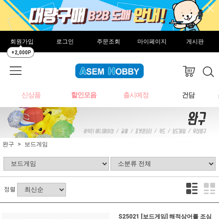
회원가입
로그인
주문조회
마이페이지
게시판
+2,000P
신상품
할인모음
출시예정
건담
완구
보드게임
정렬
S25021 [보드게임] 해적상어를 조심