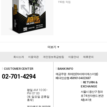
190원 적립
더보기 ▼
회사소개
이용약관
개인정보취급방침
이용안내
제휴문의
l
CUSTOMER CENTER
l
BANK INFO
예금주명 : 최애란(하비에이에스이엠)
02-701-4294
KB국민은행 458901-04-023687
l
RETURN &
EXCHANGE
평일 AM 10:00 -
서울시 용산구 청파
PM 07:00
로 74 전자랜드 본관
(토.일요일.공휴일
4층 A-1호
휴무)
전자랜드점 매장영