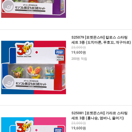
S25079 [포켓몬스터] 칼로스 스타팅
세트 3종 (도치마론, 푸호꼬, 개구마르)
23,000원
19,600원
200원 적립
S25081 [포켓몬스터] 가라르 스타팅
세트 3종 (홍나숭, 염버니, 울머기)
23,000원
19,600원