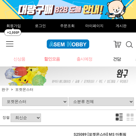
회원가입
로그인
주문조회
마이페이지
게시판
+2,000P
신상품
할인모음
출시예정
건담
완구
포켓몬스터
정렬
S25089 [포켓몬스터] MS 마휘핑