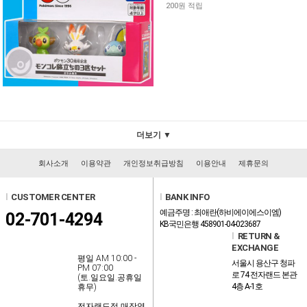
200원 적립
더보기 ▼
회사소개
이용약관
개인정보취급방침
이용안내
제휴문의
l
CUSTOMER CENTER
l
BANK INFO
예금주명 : 최애란(하비에이에스이엠)
02-701-4294
KB국민은행 458901-04-023687
l
RETURN &
EXCHANGE
평일 AM 10:00 -
서울시 용산구 청파
PM 07:00
로 74 전자랜드 본관
(토.일요일.공휴일
4층 A-1호
휴무)
전자랜드점 매장영