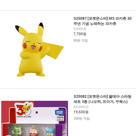
S25087 [포켓몬스터] MS 피카츄 30
주년 기념 노래하는 피카츄
9,000원
7,700원
80원 적립
S25082 [포켓몬스터] 팔데아 스타팅
세트 3종 (나오하, 뜨아거, 꾸왁스)
23,000원
19,600원
200원 적립