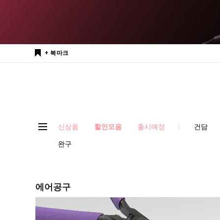
+ 북마크
신상품
할인모음
출시예정
건담
완구
에어공구