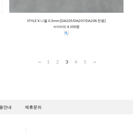
STYLE X 니들 0.3mm [DA205/DA207/DA208 전용]
4,500원
4,100원
1
2
3
4
5
<<
>>
용안내
제휴문의