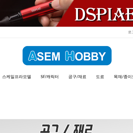
로
스케일프라모델
SF/캐릭터
공구/재료
도료
목재/종이